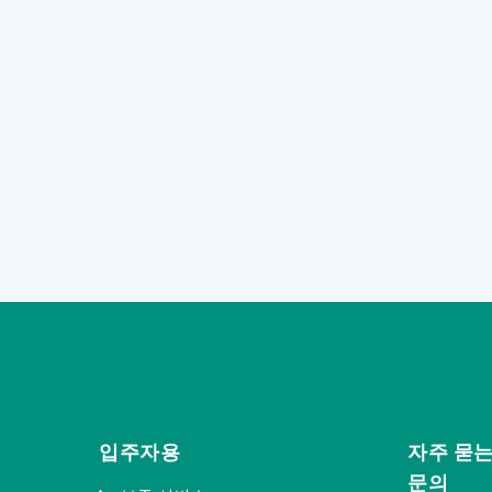
입주자용
자주 묻는
문의