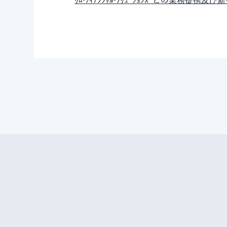
ﾘﾛ·ﾌｨﾅﾝｼｬﾙ·ｿﾘｭｰｼｮﾝｽﾞとの業務提携及び新ｻ