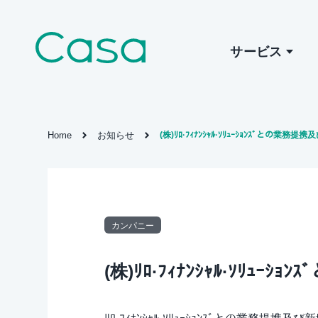
サービス
Home
お知らせ
(株)ﾘﾛ·ﾌｨﾅﾝｼｬﾙ·ｿﾘｭｰｼｮﾝｽﾞとの業務提
カンパニー
(株)ﾘﾛ·ﾌｨﾅﾝｼｬﾙ·ｿﾘｭｰ